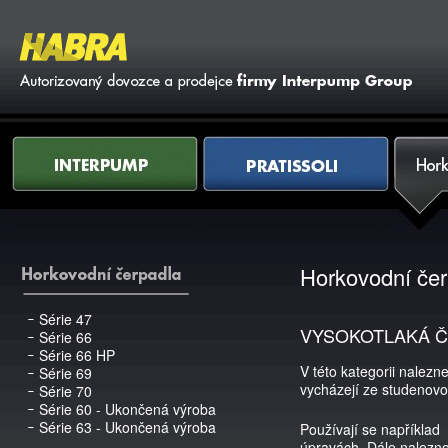
Vy
Interpump
Pratissoli
Horkovod
Horkovodní čer
Série 47
VYSOKOTLAKÁ Č
Série 66
Série 66 HP
V této kategorii nalezn
Série 69
vycházejí ze studenovod
Série 70
Série 60 - Ukončená výroba
Série 63 - Ukončená výroba
Používají se například
úpravách. Dále naleznou