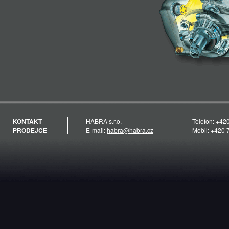
KONTAKT
HABRA s.r.o.
Telefon: +42
PRODEJCE
E-mail:
habra@habra.cz
Mobil: +420 