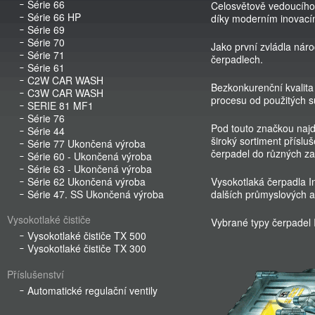
Série 66
Celosvětově vedoucího p
Série 66 HP
díky moderním inovací
Série 69
Série 70
Jako první zvládla nár
Série 71
čerpadlech.
Série 61
C2W CAR WASH
Bezkonkurenční kvalita
C3W CAR WASH
procesu od použitých s
SERIE 81 MF1
Série 76
Pod touto značkou najd
Série 44
široký sortiment příslu
Série 77 Ukončená výroba
čerpadel do různých za
Série 60 - Ukončená výroba
Série 63 - Ukončená výroba
Série 62 Ukončená výroba
Vysokotlaká čerpadla I
Série 47. SS Ukončená výroba
dalších průmyslových ap
Vysokotlaké čističe
Vybrané typy čerpade
Vysokotlaké čističe TX 500
Vysokotlaké čističe TX 300
Příslušenství
Automatické regulační ventily