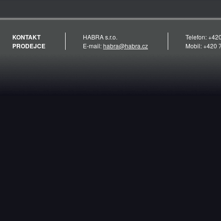
KONTAKT
HABRA s.r.o.
Telefon: +42
PRODEJCE
E-mail:
habra@habra.cz
Mobil: +420 