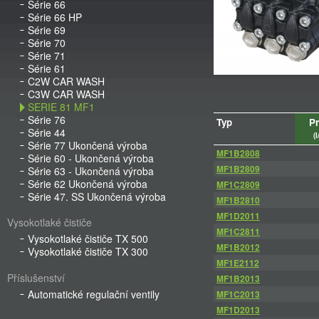
Série 66
Série 66 HP
Série 69
Série 70
Série 71
Série 61
C2W CAR WASH
C3W CAR WASH
SERIE 81 MF1
Série 76
Typ
Pr
Série 44
(
Série 77 Ukončená výroba
MF1B2808
Série 60 - Ukončená výroba
MF1B2809
Série 63 - Ukončená výroba
Série 62 Ukončená výroba
MF1C2809
Série 47. SS Ukončená výroba
MF1B2810
MF1D2011
Vysokotlaké čističe
MF1C2811
Vysokotlaké čističe TX 500
MF1B2012
Vysokotlaké čističe TX 300
MF1E2112
Příslušenství
MF1B2013
Automatické regulační ventily
MF1C2013
MF1D2013