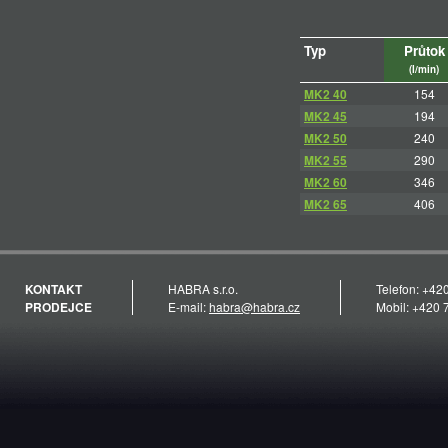
Typ
Průtok
(l/min)
MK2 40
154
MK2 45
194
MK2 50
240
MK2 55
290
MK2 60
346
MK2 65
406
KONTAKT
HABRA s.r.o.
Telefon: +42
PRODEJCE
E-mail:
habra@habra.cz
Mobil: +420 