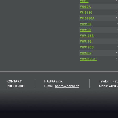
W959
1
W959A
1
W16180
1
W16180A
1
WW189
WW136
WW136B
WW176
WW176B
WW962
1
WW962C1"
1
KONTAKT
HABRA s.r.o.
Telefon: +42
PRODEJCE
E-mail:
habra@habra.cz
Mobil: +420 