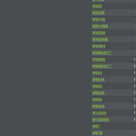
W200
W200B
WW186
WW186B
WW206
WW206B
WW964
WW964C1"
WW960
1
WW960C1"
1
W954
1
W954A
1
W955
1
W955A
1
W956
1
W956A
1
W14200
1
W14200A
1
W97
W97B