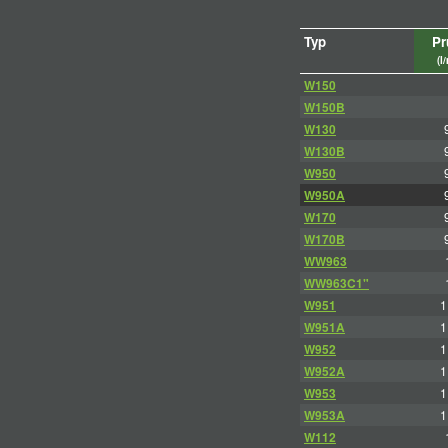
Typ
Pr
(l
W150
W150B
W130
W130B
W950
W950A
W170
W170B
WW963
WW963C1"
W951
1
W951A
1
W952
1
W952A
1
W953
1
W953A
1
W112