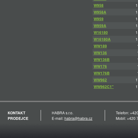
W958
1
W958A
1
W959
1
W959A
1
W16180
1
W16180A
1
WW189
WW136
WW136B
WW176
WW176B
WW962
1
WW962C1"
1
KONTAKT
HABRA s.r.o.
Telefon: +42
PRODEJCE
E-mail:
habra@habra.cz
Mobil: +420 