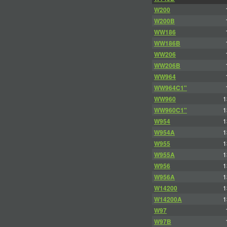
W200
W200B
WW186
WW186B
WW206
WW206B
WW964
WW964C1"
WW960
1
WW960C1"
1
W954
1
W954A
1
W955
1
W955A
1
W956
1
W956A
1
W14200
1
W14200A
1
W97
W97B