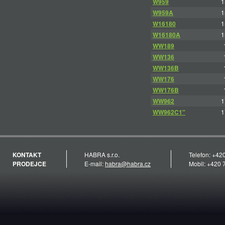
W959
1
W959A
1
W16180
1
W16180A
1
WW189
WW136
WW136B
WW176
WW176B
WW962
1
WW962C1"
1
KONTAKT
HABRA s.r.o.
Telefon: +42
PRODEJCE
E-mail:
habra@habra.cz
Mobil: +420 