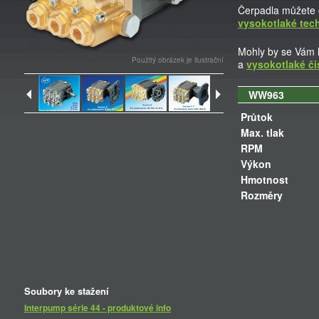
Čerpadla můžete 
vysokotlaké tec
Mohly by se Vám h
Použitý obrázek je ilustrační
a
vysokotlaké či
WW963
Průtok
Max. tlak
RPM
Výkon
Hmotnost
Rozměry
Soubory ke stažení
Interpump série 44 - produktové info