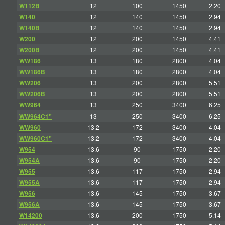
W112B
12
100
1450
2.20
W140
12
140
1450
2.94
W140B
12
140
1450
2.94
W200
12
200
1450
4.41
W200B
12
200
1450
4.41
WW186
13
180
2800
4.04
WW186B
13
180
2800
4.04
WW206
13
200
2800
5.51
WW206B
13
200
2800
5.51
WW964
13
250
3400
6.25
WW964C1"
13
250
3400
6.25
WW960
13.2
172
3400
4.04
WW960C1"
13.2
172
3400
4.04
W954
13.6
90
1750
2.20
W954A
13.6
90
1750
2.20
W955
13.6
117
1750
2.94
W955A
13.6
117
1750
2.94
W956
13.6
145
1750
3.67
W956A
13.6
145
1750
3.67
W14200
13.6
200
1750
5.14