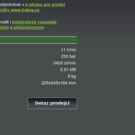
objednávat v
e-shopu pro prodej
hniky www.habra.cz
odit i
průmyslové vysavaše
stiče
s
příslušenstvím
11 l/min
250 bar
3400 ot/min
5.51 kW
9 kg
225x245x164 mm
Kontakt na prodejce