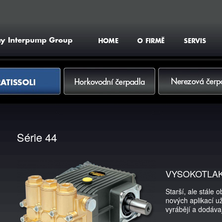
Vyhledat
Horkovodní čerpadla
Nerezová čerpadla
Série 44
VYSOKOTLAK
Starší, ale stále 
nových aplikací už
vyrábějí a dodávaj