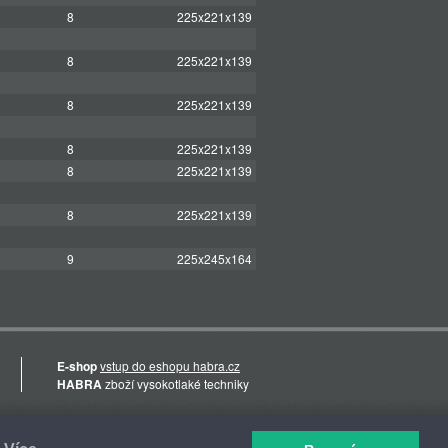
8
225x221x139
8
225x221x139
8
225x221x139
8
225x221x139
8
225x221x139
8
225x221x139
9
225x245x164
E-shop
vstup do eshopu habra.cz
HABRA
zboží vysokotlaké techniky