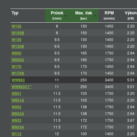
Typ
Průtok
Max. tlak
RPM
Výkon
(l/min)
(bar)
(ot/min)
(kW)
W150
8
150
1450
2.20
W150B
8
150
1450
2.20
W130
9.5
130
1450
2.20
W130B
9.5
130
1450
2.20
W950
9.5
165
1750
2.94
W950A
9.5
165
1750
2.94
W170
9.5
170
1450
2.94
W170B
9.5
170
1450
2.94
WW963
11
250
3400
5.51
WW963C1"
11
250
3400
5.51
W951
11.5
103
1750
2.20
W951A
11.5
103
1750
2.20
W952
11.5
138
1750
2.94
W952A
11.5
138
1750
2.94
W953
11.5
172
1750
3.67
W953A
11.5
172
1750
3.67
W112
12
100
1450
2.20