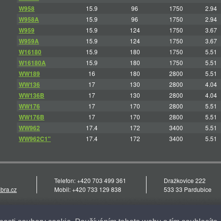
W958
15.9
96
1750
2.94
W958A
15.9
96
1750
2.94
W959
15.9
124
1750
3.67
W959A
15.9
124
1750
3.67
W16180
15.9
180
1750
5.51
W16180A
15.9
180
1750
5.51
WW189
16
180
2800
5.51
WW136
17
130
2800
4.04
WW136B
17
130
2800
4.04
WW176
17
170
2800
5.51
WW176B
17
170
2800
5.51
WW962
17.4
172
3400
5.51
WW962C1"
17.4
172
3400
5.51
Telefon: +420 703 499 361
Dražkovice 222
bra.cz
Mobil: +420 733 129 838
533 33 Pardubice