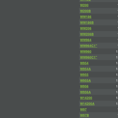
W200
W200B
WW186
WW186B
WW206
WW206B
WW964
WW964C1"
WW960
1
WW960C1"
1
W954
1
W954A
1
W955
1
W955A
1
W956
1
W956A
1
W14200
1
W14200A
1
W97
W97B