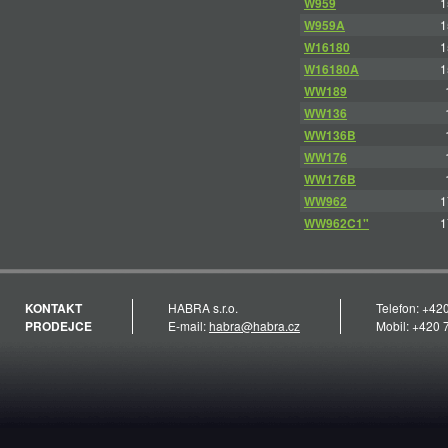
W959
1
W959A
1
W16180
1
W16180A
1
WW189
WW136
WW136B
WW176
WW176B
WW962
1
WW962C1"
1
KONTAKT
HABRA s.r.o.
Telefon: +42
PRODEJCE
E-mail:
habra@habra.cz
Mobil: +420 