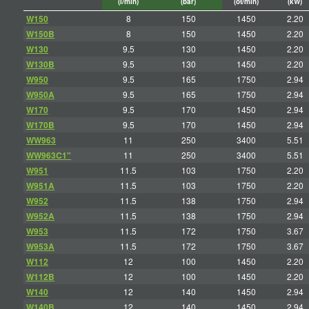
(l/min)
(bar)
(ot/min)
(kW)
W150
8
150
1450
2.20
W150B
8
150
1450
2.20
W130
9.5
130
1450
2.20
W130B
9.5
130
1450
2.20
W950
9.5
165
1750
2.94
W950A
9.5
165
1750
2.94
W170
9.5
170
1450
2.94
W170B
9.5
170
1450
2.94
WW963
11
250
3400
5.51
WW963C1"
11
250
3400
5.51
W951
11.5
103
1750
2.20
W951A
11.5
103
1750
2.20
W952
11.5
138
1750
2.94
W952A
11.5
138
1750
2.94
W953
11.5
172
1750
3.67
W953A
11.5
172
1750
3.67
W112
12
100
1450
2.20
W112B
12
100
1450
2.20
W140
12
140
1450
2.94
W140B
12
140
1450
2.94