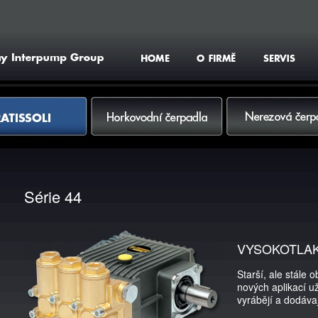
Vyhledat
Horkovodní čerpadla
Nerezová čerpadla
Série 44
VYSOKOTLAK
Starší, ale stále 
nových aplikací už
vyrábějí a dodávaj