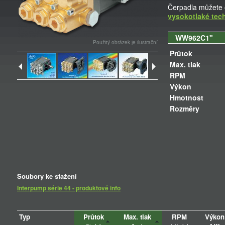
Čerpadla můžete 
vysokotlaké tec
WW962C1"
Použitý obrázek je ilustrační
Průtok
Max. tlak
RPM
Výkon
Hmotnost
Rozměry
Soubory ke stažení
Interpump série 44 - produktové info
Typ
Průtok
Max. tlak
RPM
Výkon