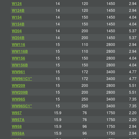
W124
14
120
1450
2.94
W124B
14
120
1450
2.94
W154
14
150
1450
4.04
W154B
14
150
1450
4.04
W204
14
200
1450
5.37
W204B
14
200
1450
5.37
WW116
15
110
2800
2.94
WW116B
15
110
2800
2.94
WW156
15
150
2800
4.04
WW156B
15
150
2800
4.04
WW961
15
172
3400
4.77
WW961C1"
15
172
3400
4.77
WW209
15
200
2800
5.51
WW209B
15
200
2800
5.51
WW965
15
250
3400
7.35
WW965C1"
15
250
3400
7.35
W957
15.9
76
1750
2.20
W957A
15.9
76
1750
2.20
W958
15.9
96
1750
2.94
W958A
15.9
96
1750
2.94