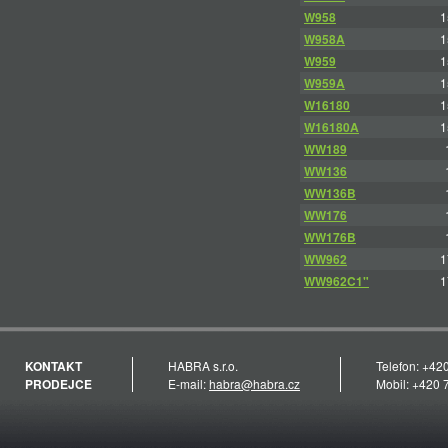
W958
1
W958A
1
W959
1
W959A
1
W16180
1
W16180A
1
WW189
WW136
WW136B
WW176
WW176B
WW962
1
WW962C1"
1
KONTAKT
HABRA s.r.o.
Telefon: +42
PRODEJCE
E-mail:
habra@habra.cz
Mobil: +420 