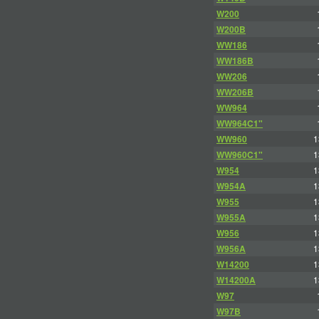
W200
W200B
WW186
WW186B
WW206
WW206B
WW964
WW964C1"
WW960
1
WW960C1"
1
W954
1
W954A
1
W955
1
W955A
1
W956
1
W956A
1
W14200
1
W14200A
1
W97
W97B