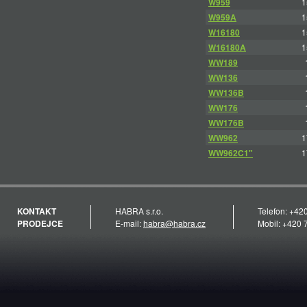
W959
1
W959A
1
W16180
1
W16180A
1
WW189
WW136
WW136B
WW176
WW176B
WW962
1
WW962C1"
1
KONTAKT
HABRA s.r.o.
Telefon: +42
PRODEJCE
E-mail:
habra@habra.cz
Mobil: +420 